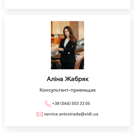
Аліна Жабряк
Консультант-приемщик
+38 (044) 503 33 05
service.avtostrada@vidi.ua