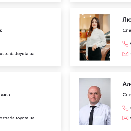
Лю
к
Спе
ostrada.toyota.ua
Ал
виса
Спе
ostrada.toyota.ua