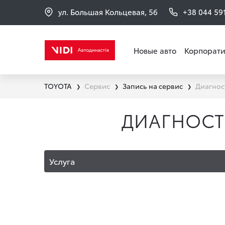
ул. Большая Кольцевая, 56
+38 044 59
Новые авто
Корпорати
TOYOTA
Сервис
Запись на сервис
Диагнос
❯
❯
❯
ДИАГНОСТ
Услуга