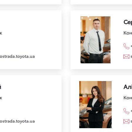
Се
к
Кон
ostrada.toyota.ua
й
Ал
к
Кон
ostrada.toyota.ua