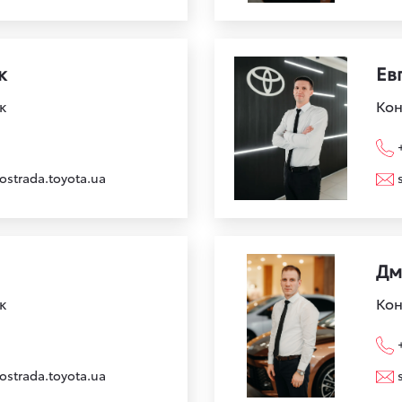
к
Ев
к
Кон
ostrada.toyota.ua
Дм
к
Кон
ostrada.toyota.ua