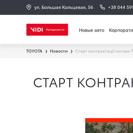
ул. Большая Кольцевая, 56
+38 044 59
Новые авто
Корпорати
TOYOTA
Новости
Старт контрактації ногово 
❯
❯
СТАРТ КОНТРА