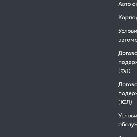
Авто с
Корпо
Услов
автом
Догово
подер
(ФЛ)
Догово
подер
(ЮЛ)
Услови
обслу