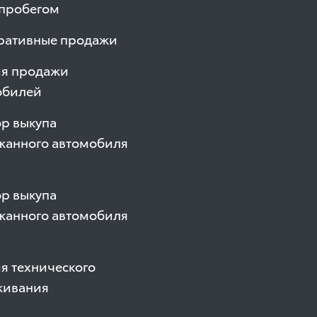
 пробегом
ративные продажи
ия продажи
обилей
р выкупа
жанного автомобиля
р выкупа
жанного автомобиля
я технического
живания