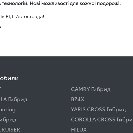
 технологій. Нові можливості для кожної подорожі.
їв ВІДІ Автострада!
в
мобили
Y
CAMRY Гибрид
LA Гибрид
BZ4X
ouring
YARIS CROSS Гибрид
Гибрид
COROLLA CROSS Гибри
CRUISER
HILUX