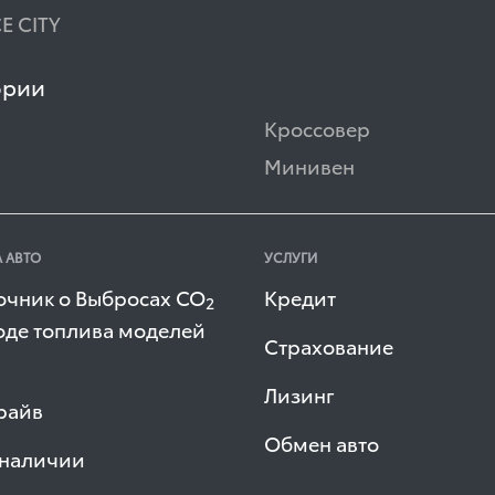
E CITY
ории
Кроссовер
Минивен
 АВТО
УСЛУГИ
очник о Выбросах СО
Кредит
2
оде топлива моделей
Страхование
Лизинг
райв
Обмен авто
 наличии