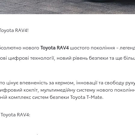
Toyota RAV4!
абсолютно нового
Toyota RAV4
шостого покоління - леген
ові цифрові технології, новий рівень безпеки та ще бі
то цінує впевненість за кермом, інновації та свободу ру
цифровий кокпіт, мультимедійну систему нового поколінн
ній комплекс систем безпеки Toyota T-Mate.
Toyota RAV4: