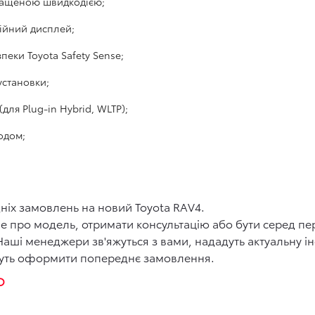
кращеною швидкодією;
ійний дисплей;
пеки Toyota Safety Sense;
 установки;
(для Plug-in Hybrid, WLTP);
одом;
ніх замовлень на новий Toyota RAV4.
ше про модель, отримати консультацію або бути серед пе
 Наші менеджери зв'яжуться з вами, нададуть актуальну
жуть оформити попереднє замовлення.
ІЮ