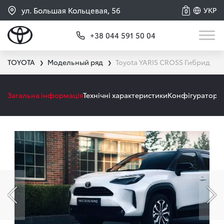
ул. Большая Кольцевая, 56
УКР
0
+38 044 591 50 04
TOYOTA
Модельный ряд
Toyota YARIS CROSS Гибрид
❯
❯
Загальна інформація
Технічні характеристики
Конфігуратор
А
Попередній слайд
На