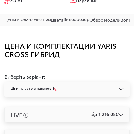
e-CVT
Передний
Видеообзор
Цены и комплектации
Цвета
Обзор модели
Вопро
ЦЕНА И КОМПЛЕКТАЦИИ YARIS
CROSS ГИБРИД
Виберіть варіант:
Ціни на авто в наявності
LIVE
від 1 216 080