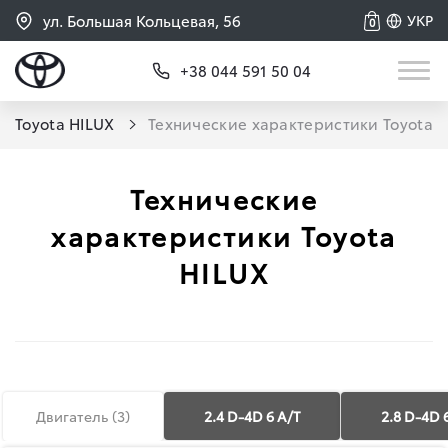
ул. Большая Кольцевая, 56
УКР
0
+38 044 591 50 04
Toyota HILUX
Технические характеристики Toyota 
Технические
характеристики Toyota
HILUX
Двигатель (
3
)
2.4 D-4D 6 А/Т
2.8 D-4D 