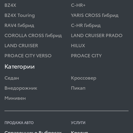
BZ4X
C-HR+
BZ4X Touring
YARIS CROSS Гибрид
RAV4 Гибрид
C-HR Гибрид
COROLLA CROSS Гибрид
LAND CRUISER PRADO
LAND CRUISER
HILUX
PROACE CITY VERSO
PROACE CITY
Категории
Седан
Кроссовер
Внедорожник
Пикап
Минивен
ПРОДАЖА АВТО
УСЛУГИ
Справочник о Выбросах
Кредит