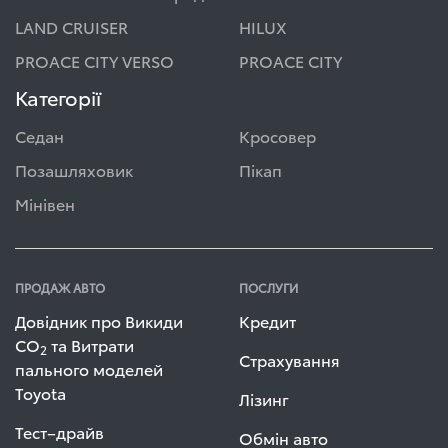
LAND CRUISER
HILUX
PROACE CITY VERSO
PROACE CITY
Категорії
Седан
Кросовер
Позашляховик
Пікап
Мінівен
ПРОДАЖ АВТО
ПОСЛУГИ
Довідник про Викиди
Кредит
СО
та Витрати
2
Страхування
пального моделей
Toyota
Лізинг
Тест–драйв
Обмін авто