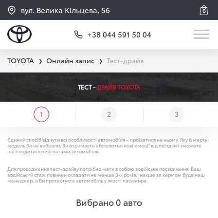
вул. Велика Кільцева, 56
0
+38 044 591 50 04
TOYOTA
Онлайн запис
Тест-драйв
❯
❯
ТЕСТ -
ДРАЙВ TOYOTA
1
2
3
Єдиний спосіб відчути всі особливості автомобіля – проїхатися на ньому. Яку б марку і
модель Ви не вибрали, Ви отримаєте абсолютно нові емоції від поїздки і зможете
насолодитися перевагами автомобіля.
Для проходження тест-драйву потрібно мати з собою водійське посвідчення. Ваш
водійський стаж повинен складати не менше 3-х років, інакше за кермом буде наш
менеджер, а Ви протестуєте автомобіль у якості пасажира.
Вибрано
0
авто