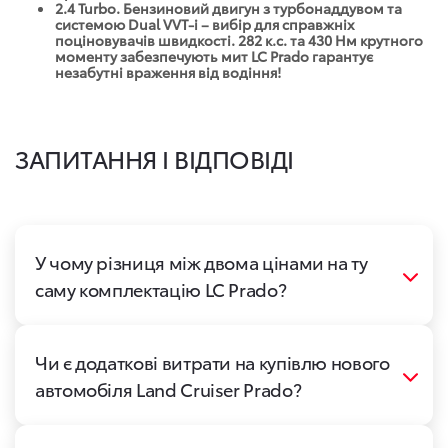
2.4 Turbo. Бензиновий двигун з турбонаддувом та
системою Dual VVT-i – вибір для справжніх
поціновувачів швидкості. 282 к.с. та 430 Нм крутного
моменту забезпечують мит LC Prado гарантує
незабутні враження від водіння!
ЗАПИТАННЯ І ВІДПОВІДІ
У чому різниця між двома цінами на ту
саму комплектацію LC Prado?
Чи є додаткові витрати на купівлю нового
автомобіля Land Cruiser Prado?