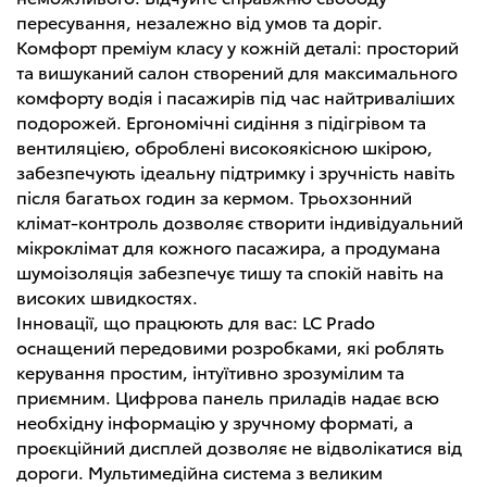
пересування, незалежно від умов та доріг.
Комфорт преміум класу у кожній деталі: просторий
та вишуканий салон створений для максимального
комфорту водія і пасажирів під час найтриваліших
подорожей. Ергономічні сидіння з підігрівом та
вентиляцією, оброблені високоякісною шкірою,
забезпечують ідеальну підтримку і зручність навіть
після багатьох годин за кермом. Трьохзонний
клімат-контроль дозволяє створити індивідуальний
мікроклімат для кожного пасажира, а продумана
шумоізоляція забезпечує тишу та спокій навіть на
високих швидкостях.
Інновації, що працюють для вас: LC Prado
оснащений передовими розробками, які роблять
керування простим, інтуїтивно зрозумілим та
приємним. Цифрова панель приладів надає всю
необхідну інформацію у зручному форматі, а
проєкційний дисплей дозволяє не відволікатися від
дороги. Мультимедійна система з великим