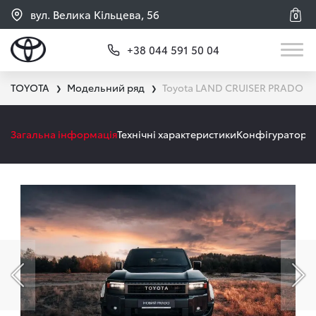
вул. Велика Кільцева, 56
0
+38 044 591 50 04
TOYOTA
Модельний ряд
Toyota LAND CRUISER PRADO
❯
❯
Загальна інформація
Технічні характеристики
Конфігуратор
А
Попередній слайд
На