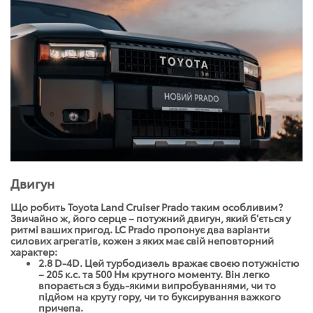
Двигун
Що робить Toyota Land Cruiser Prado таким особливим?
Звичайно ж, його серце – потужний двигун, який б'ється у
ритмі ваших пригод. LC Prado пропонує два варіанти
силових агрегатів, кожен з яких має свій неповторний
характер:
2.8 D-4D. Цей турбодизель вражає своєю потужністю
– 205 к.с. та 500 Нм крутного моменту. Він легко
впорається з будь-якими випробуваннями, чи то
підйом на круту гору, чи то буксирування важкого
причепа.