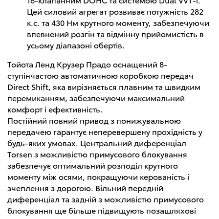
Цей силовий агрегат розвиває потужність 282
к.с. та 430 Нм крутного моменту, забезпечуючи
впевнений розгін та відмінну прийомистість в
усьому діапазоні обертів.
Тойота Ленд Крузер Прадо оснащений 8-
ступінчастою автоматичною коробкою передач
Direct Shift, яка вирізняється плавним та швидким
перемиканням, забезпечуючи максимальний
комфорт і ефективність.
Постійний повний привод з понижувальною
передачею гарантує неперевершену прохідність у
будь-яких умовах. Центральний диференціал
Torsen з можливістю примусового блокування
забезпечує оптимальний розподіл крутного
моменту між осями, покращуючи керованість і
зчеплення з дорогою. Вільний передній
диференціал та задній з можливістю примусового
блокування ще більше підвищують позашляхові