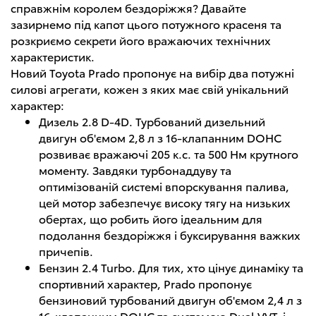
справжнім королем бездоріжжя? Давайте
зазирнемо під капот цього потужного красеня та
розкриємо секрети його вражаючих технічних
характеристик.
Новий Toyota Prado пропонує на вибір два потужні
силові агрегати, кожен з яких має свій унікальний
характер:
Дизель 2.8 D-4D. Турбований дизельний
двигун об'ємом 2,8 л з 16-клапанним DOHC
розвиває вражаючі 205 к.с. та 500 Нм крутного
моменту. Завдяки турбонаддуву та
оптимізованій системі впорскування палива,
цей мотор забезпечує високу тягу на низьких
обертах, що робить його ідеальним для
подолання бездоріжжя і буксирування важких
причепів.
Бензин 2.4 Turbo. Для тих, хто цінує динаміку та
спортивний характер, Prado пропонує
бензиновий турбований двигун об'ємом 2,4 л з
16-клапанним DOHC та системою Dual VVT-i.