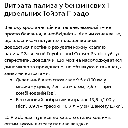
Витрата палива у бензинових і
дизельних Тойота Прадо
В епоху зростання цін на пальне, економія – не
просто бажання, а необхідність. Але чи означає це,
що власникам потужних позашляховиків
доведеться постійно рахувати кожну краплю
палива? Зовсім ні! Toyota Land Cruiser Prado руйнує
стереотипи, доводячи, що можна насолоджуватися
динамікою та прохідністю, не обтяжуючи гаманець
зайвими витратами.
Дизельний авто споживає 9,5 л/100 км у
міському циклі, 7 л – за містом, 7,9 л – при
комбінованій їзді.
Бензиновий побратим витрачає 13,8 л/100 у
місті, 8,9 л – трасою, 10,7 л – у змішаному циклі.
LC Prado адаптується до вашого стилю водіння,
оптимізуючи витрату палива завдяки