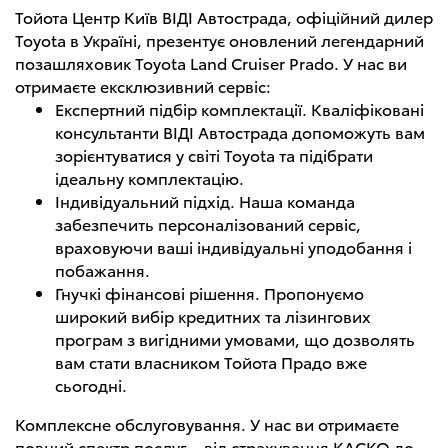
Тойота Центр Київ ВІДІ Автострада, офіційний дилер
Toyota в Україні, презентує оновлений легендарний
позашляховик Toyota Land Cruiser Prado. У нас ви
отримаєте ексклюзивний сервіс:
Експертний підбір комплектації. Кваліфіковані
консультанти ВІДІ Автострада допоможуть вам
зорієнтуватися у світі Toyota та підібрати
ідеальну комплектацію.
Індивідуальний підхід. Наша команда
забезпечить персоналізований сервіс,
враховуючи ваші індивідуальні уподобання і
побажання.
Гнучкі фінансові рішення. Пропонуємо
широкий вибір кредитних та лізингових
програм з вигідними умовами, що дозволять
вам стати власником Тойота Прадо вже
сьогодні.
Комплексне обслуговування. У нас ви отримаєте
повний спектр послуг – від страхування КАСКО до