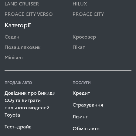
LAND CRUISER
HILUX
PROACE CITY VERSO
PROACE CITY
Категорії
Седан
Кросовер
Позашляховик
Пікап
Мінівен
ПРОДАЖ АВТО
ПОСЛУГИ
Довідник про Викиди
Кредит
СО
та Витрати
2
Страхування
пального моделей
Toyota
Лізинг
Тест–драйв
Обмін авто