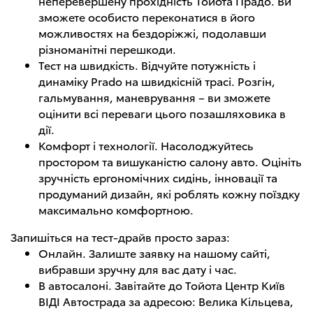
неперевершену прохідність Тойота Прадо. Ви
зможете особисто переконатися в його
можливостях на бездоріжжі, подолавши
різноманітні перешкоди.
Тест на швидкість. Відчуйте потужність і
динаміку Prado на швидкісній трасі. Розгін,
гальмування, маневрування – ви зможете
оцінити всі переваги цього позашляховика в
дії.
Комфорт і технології. Насолоджуйтесь
простором та вишуканістю салону авто. Оцініть
зручність ергономічних сидінь, інновації та
продуманий дизайн, які роблять кожну поїздку
максимально комфортною.
Запишіться на тест-драйв просто зараз:
Онлайн. Залиште заявку на нашому сайті,
вибравши зручну для вас дату і час.
В автосалоні. Завітайте до Тойота Центр Київ
ВІДІ Автострада за адресою: Велика Кільцева,