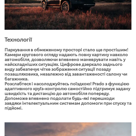
Технології
Паркування в обмеженому просторі стало ще простішим!
Камери кругового огляду надають повну картину навколо
автомобіля, дозволяючи впевнено маневрувати навіть у
найскладніших ситуаціях. Цифрове дзеркало заднього
виду забезпечує чітке зображення ситуації позаду
позашляховика, незалежно від завантаженості салону чи
багажника.
Розслабтеся і насолоджуйтесь поїздкою! Prado з функцією
адаптивного круїз-контролю самостійно підтримує задану
швидкість та дистанцію до автомобіля попереду.
Допоможе впевнено подолати будь-які перешкоди
завдяки інтелектуальним системам допомоги при спуску та
підйомі.