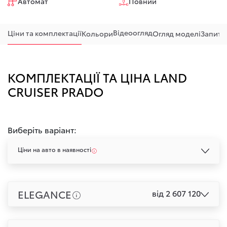
Автомат
Повний
Відеоогляд
Ціни та комплектації
Кольори
Огляд моделі
Запитан
КОМПЛЕКТАЦІЇ ТА ЦІНА LAND
CRUISER PRADO
Виберіть варіант:
Ціни на авто в наявності
ELEGANCE
від 2 607 120